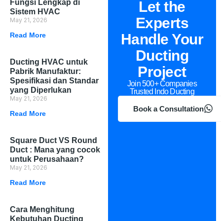
Fungsi Lengkap di
Let the
Sistem HVAC
Experts
May 21, 2026
Read More
Handle Your
Ducting
Ducting HVAC untuk
Project
Pabrik Manufaktur:
Spesifikasi dan Standar
Join 500+ Companies
yang Diperlukan
Trusted Indo Ducting
May 21, 2026
Book a Consultation
Read More
Square Duct VS Round
Duct : Mana yang cocok
untuk Perusahaan?
May 21, 2026
Read More
Cara Menghitung
Kebutuhan Ducting