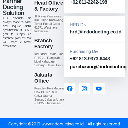
Partner
+62 811-2242-198
Head Office
Ducting
& Factory
Solution
Jl. Raya Pancawati
Our products are
Km 9 Klari.Karawang
always made to order
Timur Postal Code
HRD Div
and require detail
41371 West java,
specification. It is our
hrd@indoducting.co.id
Indonesia.
goal to supply an
excellent products that
Branch
will meet customer
Factory
expectation.
Purchasing Div
Industrial Estate Sirie
R-10 JL. Rangkah
+62 813-9373-6443
kidul Kabupaten
Sidoarjo, Jawa Timur
purchasing@indoducting.
Jakarta
Office
Komplek Puri Mutiara
Blok BC No. 8 Jl.
Griya Utama –
Sunter, Jakarta Utara
– 14350, Indonesia
Copyright ©2019 www.indoducting.co.id - All right reserved