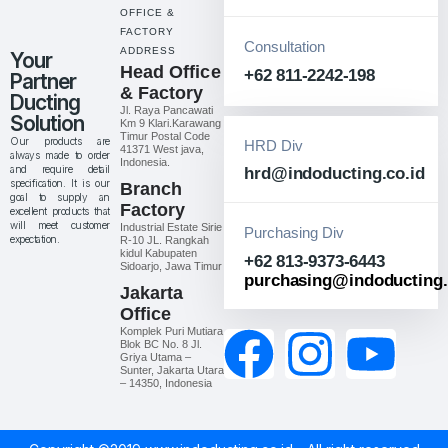
OFFICE &
FACTORY
Consultation
ADDRESS
Your
Head Office
+62 811-2242-198
Partner
& Factory
Ducting
Jl. Raya Pancawati
Solution
Km 9 Klari.Karawang
Timur Postal Code
Our products are
HRD Div
41371 West java,
always made to order
Indonesia.
and require detail
hrd@indoducting.co.id
specification. It is our
Branch
goal to supply an
Factory
excellent products that
will meet customer
Industrial Estate Sirie
Purchasing Div
expectation.
R-10 JL. Rangkah
kidul Kabupaten
+62 813-9373-6443
Sidoarjo, Jawa Timur
purchasing@indoducting.
Jakarta
Office
Komplek Puri Mutiara
Blok BC No. 8 Jl.
Griya Utama –
Sunter, Jakarta Utara
– 14350, Indonesia