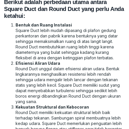
Berikut adalah perbedaan utama antara
Square Duct dan Round Duct yang perlu Anda
ketahui:
Bentuk dan Ruang Instalasi
Square Duct lebih mudah dipasang di plafon gedung
perkantoran dan pabrik karena bentuknya yang datar
sehingga memaksimalkan ruang di atas langit langit.
Round Duct membutuhkan ruang lebih tinggi karena
diameternya yang bulat sehingga kadang kurang
fleksibel di area dengan ketinggian plafon terbatas.
Efisiensi Aliran Udara
Round Duct unggul dalam efisiensi aliran udara. Bentuk
lingkarannya menghasilkan resistensi lebih rendah
sehingga udara mengalir lebih lancar dengan tekanan
statis yang lebih kecil. Square Duct memiliki sudut yang
dapat menyebabkan turbulensi sehingga sedikit lebih
boros energi dibandingkan Round Duct dengan ukuran
yang sama.
Kekuatan Struktural dan Kebocoran
Round Duct memiliki kekuatan struktural lebih baik
terhadap tekanan. Sambungan spiral membuatnya lebih
kedap udara. Square Duct memerlukan penguatan lebih
banyak berupa flange atau stiffener agar tidak bergetar